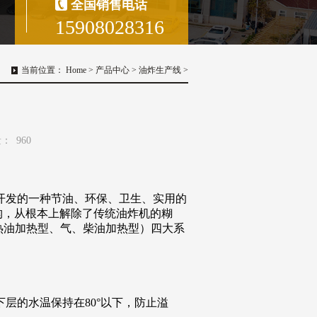
全国销售电话
15908028316
当前位置：
Home
>
产品中心
>
油炸生产线
>
量：
960
开发的一种节油、环保、卫生、实用的
构，从根本上解除了传统油炸机的糊
热油加热型、气、柴油加热型）四大系
下层的水温保持在
80
°以下，防止溢